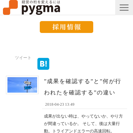
すごい会議とは？
メッセージ
ツイート
導入事例一覧
”成果を確認する”と”何が行
組織改革コラム
われたを確認する”の違い
ピグマのブログ
セミナー
2018-04-23 13:49
お知らせ
成果が出ない時は、やってないか、やり方
が間違っているか。 そして、後は大量行
動。トライアンドエラーの高速回転。