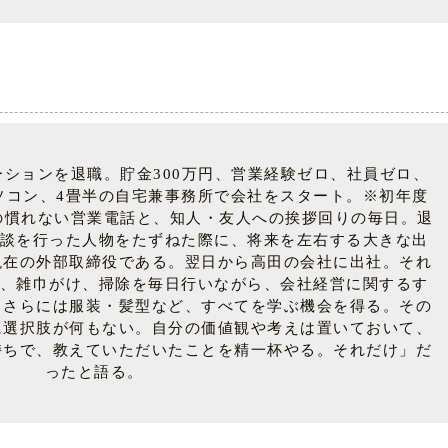
レーションを退職。貯金300万円、営業経験ゼロ、社員ゼロ、
ソコン、4畳半の自宅兼事務所で会社をスタート。※初年度
の慣れない営業電話と、知人・友人への挨拶回りの毎日。退
相談を行った人物をたずねた際に、将来を左右する大きな出
現在の外部取締役である。翌日から高田の会社に出社。それ
除、雑巾がけ、掃除を毎日行いながら、会社経営に関するす
、さらには服装・髪型など、すべてを学ぶ機会を得る。その
に選択肢が何もない。自分の価値観や考えは置いておいて、
持ちで、教えていただいたことを精一杯やる。それだけ」だ
ったと語る。