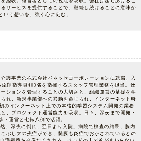
ちを経験。経営者としての視点を吸収。会社は起ちあげるこ
らるサービスを提供することで、継続し続けることに意味が
という想いを、強く心に刻む。
・介護事業の株式会社ベネッセコーポレーションに就職。入
添削指導員400名を指揮するスタッフ管理業務を担当。仕
ベーションを管理することの大切さと、組織運営の基礎を学
められ、新規事業部への異動を命じられ、インターネット時
界初のインターネット上での本格的学習システム開発の業務
性と、プロジェクト運営能力を吸収。日々、深夜まで開発・
渉・運営と七転八倒で活躍。
突然、深夜に倒れ、翌日より入院。病院で検査の結果、脳内
にこぶし大の炎症ができ、髄膜も炎症でおかされているとの
と自宅療養を余儀なくされる。ベッドの上で首がまわらない