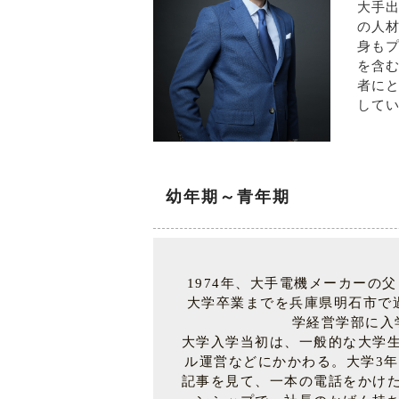
大手
の人
身もプ
を含
者に
して
幼年期～青年期
1974年、大手電機メーカーの
大学卒業までを兵庫県明石市で過
学経営学部に入
大学入学当初は、一般的な大学
ル運営などにかかわる。大学3年
記事を見て、一本の電話をかけ