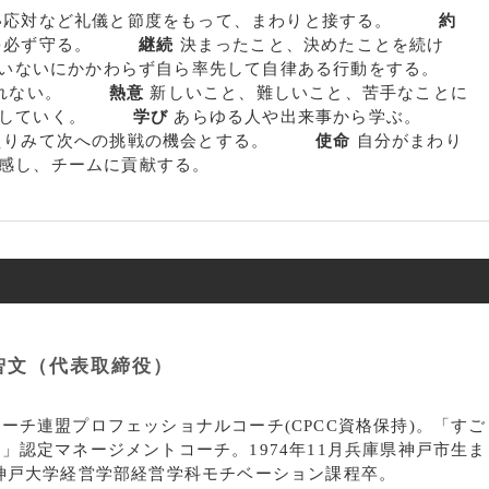
い応対など礼儀と節度をもって、まわりと接する。
約
束を必ず守る。
継続
決まったこと、決めたことを続け
いないにかかわらず自ら率先して自律ある行動をする。
を忘れない。
熱意
新しいこと、難しいこと、苦手なことに
挑戦していく。
学び
あらゆる人や出来事から学ぶ。
かえりみて次への挑戦の機会とする。
使命
自分がまわり
感し、チームに貢献する。
智文（代表取締役）
ーチ連盟プロフェッショナルコーチ(CPCC資格保持)。「すご
」認定マネージメントコーチ。1974年11月兵庫県神戸市生ま
 神戸大学経営学部経営学科モチベーション課程卒。