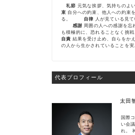
礼節
元気な挨拶、気持ちのよ
束
自分への約束、他人への約
る。
自律
人が見ている見て
感謝
周囲の人への感謝
も積極的に、恐れることなく
自責
結果を受け止め、自らを
の人から生かされていることを実
代表プロフィール
太田
国際コ
い会議
れ。