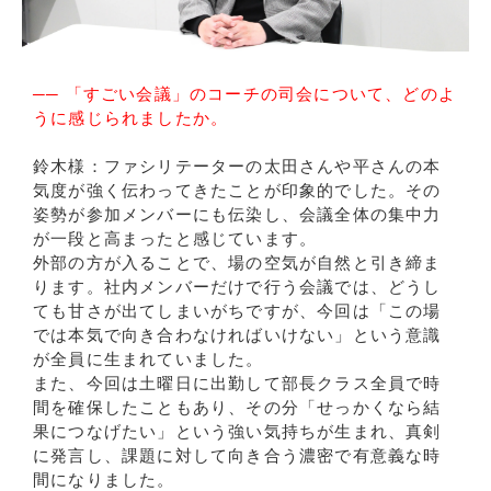
── 「すごい会議」のコーチの司会について、どのよ
うに感じられましたか。
鈴木様：ファシリテーターの太田さんや平さんの本
気度が強く伝わってきたことが印象的でした。その
姿勢が参加メンバーにも伝染し、会議全体の集中力
が一段と高まったと感じています。
外部の方が入ることで、場の空気が自然と引き締ま
ります。社内メンバーだけで行う会議では、どうし
ても甘さが出てしまいがちですが、今回は「この場
では本気で向き合わなければいけない」という意識
が全員に生まれていました。
また、今回は土曜日に出勤して部長クラス全員で時
間を確保したこともあり、その分「せっかくなら結
果につなげたい」という強い気持ちが生まれ、真剣
に発言し、課題に対して向き合う濃密で有意義な時
間になりました。