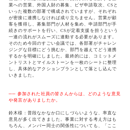
業への営業、外国人財の募集、ビザ申請取次、CSと
いった複数の部署で構成されていますが、それぞれ
が密接に連携しなければ成り立ちません。営業が顧
客を獲得し、募集部門が人材を集め、申請部門が手
続きのサポートを行い、CSが定着支援を担うという
一連の流れがスムーズに連動する必要があります。
そのため今回のすごい会議では、各部署がチャレン
ジングな目標にどう挑むか、部門を越えてどう連携
するかを明確にしました。最終的には、コミットメ
ントリストとマイルストーンを一枚のシートに整理
し、具体的なアクションプランとして落とし込んで
いきました。
── 参加された社員の皆さんからは、どのような意見
や発言がありましたか。
鈴木様：普段なかなか口にしづらいような、率直な
意見が多く出てきました。事業に対する考え方はも
ちろん、メンバー同士の関係性についても、「ここ