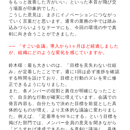
をもっと改善した方がいい」といった本音が飛び交
う場面が印象的でした。
こうした意見は、まさにイノベーションにつながっ
ていく言葉だと思います。通常の業務の中では踏み
込みづらいようなテーマにも、今回の環境の中で真
剣に向き合うことができました。
── 「すごい会議」導入から1ヶ月ほど経過しました
が、組織にどのような変化を感じていますか。
鈴木様：最も大きいのは、「目標を見失わない仕組
み」が定着したことです。週に1回は必ず進捗を確認
する時間を設けており、目標と行動のズレを常に修
正できるようになりました。
また、各メンバーの役割と責任が明確になったこと
で、自主的な行動が確実に増えています。会議での
発言内容も、自分たちで決めた目標を前提とした具
体的なものが増え、より主体的な議論に変わりまし
た。例えば、「定着率を90％にする」という目標を
掲げた部門では、メンバー全員の意見を聞きながら
「どうすれば達成できるか」を真剣に議論し、具体