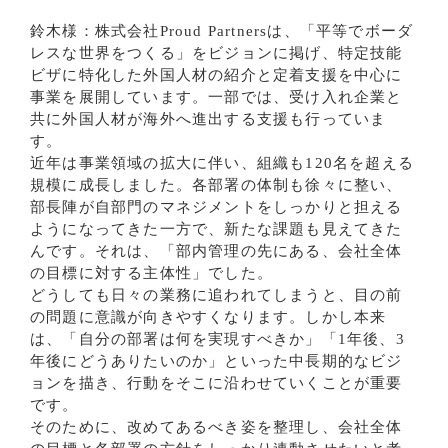
鈴木様：株式会社Proud Partnersは、「平等でボーダ
レスな世界をつくる」をビジョンに掲げ、特定技能
ビザに特化した外国人材の紹介と定着支援を中心に
事業を展開しています。一部では、受け入れ企業と
共に外国人材が海外へ進出する支援も行っていま
す。
近年は事業領域の拡大に伴い、組織も120名を超える
規模に成長しました。各部署の体制も徐々に整い、
部長陣が自部門のマネジメントをしっかりと担える
ようになってきた一方で、新たな課題も見えてきた
んです。それは、「部内管理の先にある、会社全体
の目標に対する主体性」でした。
どうしても日々の業務に追われてしまうと、目の前
の問題に意識が向きやすくなります。しかし本来
は、「自分の部署は何を実現すべきか」「1年後、3
年後にどうありたいのか」といった中長期的なビジ
ョンを描き、行動をそこに沿わせていくことが重要
です。
そのために、改めてあるべき姿を整理し、会社全体