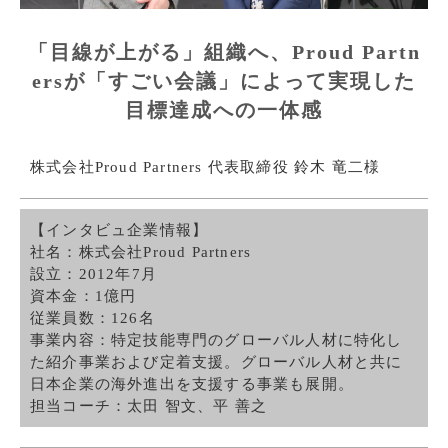
「目線が上がる」組織へ、Proud Partn
ersが「すごい会議」によって実現した
目標達成への一体感
株式会社Proud Partners 代表取締役 鈴木 竜二様
【インタビュ企業情報】
社名：株式会社Proud Partners
設立：2012年7月
資本金：1億円
従業員数：126名
事業内容：特定技能専門のグローバル人材に特化し
た紹介事業および定着支援。グローバル人材と共に
日本企業の海外進出を支援する事業も展開。
担当コーチ：太田 智文、平 善之