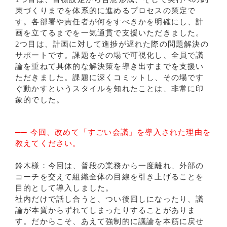
束づくりまでを体系的に進めるプロセスの策定で
す。各部署や責任者が何をすべきかを明確にし、計
画を立てるまでを一気通貫で支援いただきました。
2つ目は、計画に対して進捗が遅れた際の問題解決の
サポートです。課題をその場で可視化し、全員で議
論を重ねて具体的な解決策を導き出すまでを支援い
ただきました。課題に深くコミットし、その場です
ぐ動かすというスタイルを知れたことは、非常に印
象的でした。
── 今回、改めて「すごい会議」を導入された理由を
教えてください。
鈴木様：今回は、普段の業務から一度離れ、外部の
コーチを交えて組織全体の目線を引き上げることを
目的として導入しました。
社内だけで話し合うと、つい後回しになったり、議
論が本質からずれてしまったりすることがありま
す。だからこそ、あえて強制的に議論を本筋に戻せ