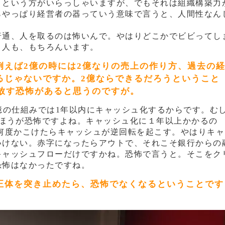
」という方がいらっしゃいますが、でもそれは組織構築力
らやっぱり経営者の器っていう意味で言うと、人間性なん
普通、人を取るのは怖いんで。やはりどこかでビビってし
う人も、もちろんいます。
例えば2億の時には2億なりの売上の作り方、過去の
るじゃないですか。2億ならできるだろうということ
手放す恐怖があると思うのですが。
億の仕組みでは1年以内にキャッシュ化するからです。む
ルのほうが恐怖ですよね。キャッシュ化に１年以上かかるの
何度かこけたらキャッシュが逆回転を起こす。やはりキャ
いけない。赤字になったらアウトで、それこそ銀行からの
キャッシュフローだけですかね。恐怖で言うと。そこをク
恐怖はなかったですね。
正体を突き止めたら、恐怖でなくなるということです