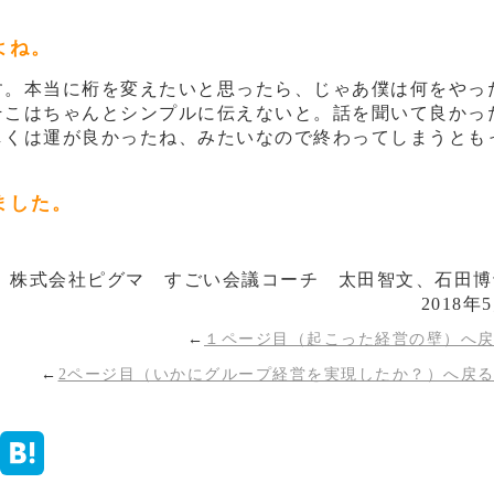
よね。
す。本当に桁を変えたいと思ったら、じゃあ僕は何をやっ
そこはちゃんとシンプルに伝えないと。話を聞いて良かっ
しくは運が良かったね、みたいなので終わってしまうとも
ました。
 株式会社ピグマ すごい会議コーチ 太田智文、石田博
2018年
←
１ページ目（起こった経営の壁）へ
←
2ページ目（いかにグループ経営を実現したか？）へ戻