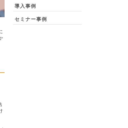
導入事例
セミナー事例
に
か
結
け