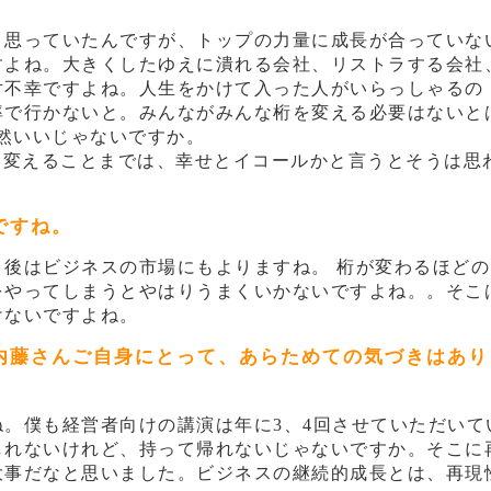
と思っていたんですが、トップの力量に成長が合っていな
すよね。大きくしたゆえに潰れる会社、リストラする会社
対不幸ですよね。人生をかけて入った人がいらっしゃるの
率で行かないと。みんながみんな桁を変える必要はないと
全然いいじゃないですか。
を変えることまでは、幸せとイコールかと言うとそうは思
ですね。
後はビジネスの市場にもよりますね。 桁が変わるほどの
をやってしまうとやはりうまくいかないですよね。。そこ
けないですよね。
内藤さんご自身にとって、あらためての気づきはあり
。僕も経営者向けの講演は年に3、4回させていただいて
しれないけれど、持って帰れないじゃないですか。そこに
大事だなと思いました。ビジネスの継続的成長とは、再現