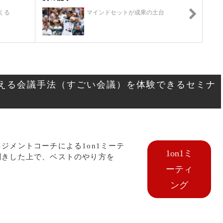
くる
マインドセットが成果の土台
える会議手法（すごい会議）を体験できるセミナ
ジメントコーチによる1on1ミーテ
1on1ミ
聞きした上で、ベストのやり方を
ーティ
ング