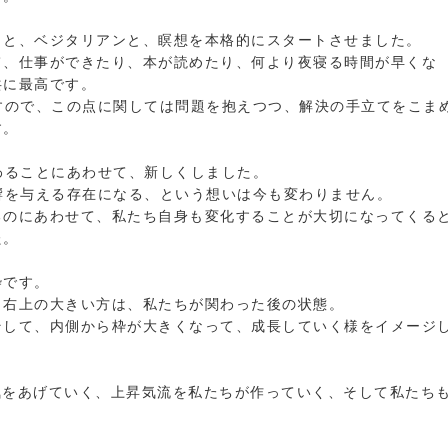
とと、ベジタリアンと、瞑想を本格的にスタートさせました。
て、仕事ができたり、本が読めたり、何より夜寝る時間が早くな
共に最高です。
すので、この点に関しては問題を抱えつつ、解決の手立てをこま
す。
わることにあわせて、新しくしました。
響を与える存在になる、という想いは今も変わりません。
るのにあわせて、私たち自身も変化することが大切になってくる
た。
枠です。
、右上の大きい方は、私たちが関わった後の状態。
そして、内側から枠が大きくなって、成長していく様をイメージ
運気をあげていく、上昇気流を私たちが作っていく、そして私たち