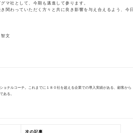
ピグマ社として、今期も邁進して参ります。
続き関わっていただく方々と共に良き影響を与え合えるよう、今日
田智文
ショナルコーチ。これまでに１８０社を超える企業での導入実績がある、顧客から
である。
次の記事