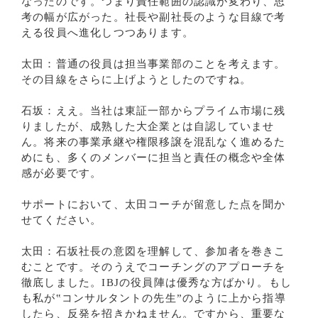
なったのです。つまり責任範囲の認識が変わり、思
考の幅が広がった。社長や副社長のような目線で考
える役員へ進化しつつあります。
太田：普通の役員は担当事業部のことを考えます。
その目線をさらに上げようとしたのですね。
石坂：ええ。当社は東証一部からプライム市場に残
りましたが、成熟した大企業とは自認していませ
ん。将来の事業承継や権限移譲を混乱なく進めるた
めにも、多くのメンバーに担当と責任の概念や全体
感が必要です。
サポートにおいて、太田コーチが留意した点を聞か
せてください。
太田：石坂社長の意図を理解して、参加者を巻きこ
むことです。そのうえでコーチングのアプローチを
徹底しました。IBJの役員陣は優秀な方ばかり。もし
も私が‟コンサルタントの先生”のように上から指導
したら、反発を招きかねません。ですから、重要な