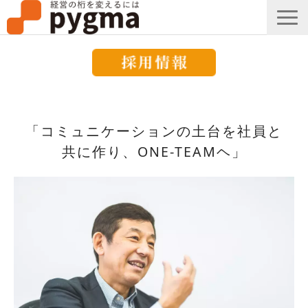
すごい会議とは？
「コミュニケーションの土台を社員と
メッセージ
共に作り、ONE-TEAMヘ」
導入事例一覧
組織改革コラム
ピグマのブログ
セミナー
お知らせ