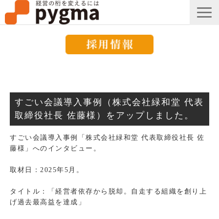
すごい会議とは？
メッセージ
すごい会議導入事例（株式会社緑和堂 代表
導入事例一覧
取締役社長 佐藤様）をアップしました。
組織改革コラム
すごい会議導入事例「株式会社緑和堂 代表取締役社長 佐
藤様」へのインタビュー。
ピグマのブログ
取材日：2025年5月。
セミナー
お知らせ
タイトル：「経営者依存から脱却。自走する組織を創り上
げ過去最高益を達成」