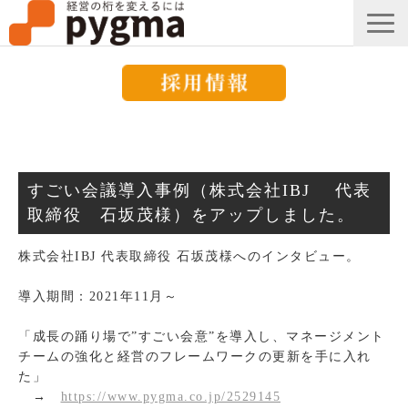
すごい会議とは？
メッセージ
すごい会議導入事例（株式会社IBJ 代表
導入事例一覧
取締役 石坂茂様）をアップしました。
組織改革コラム
株式会社IBJ 代表取締役 石坂茂様へのインタビュー。
ピグマのブログ
導入期間：2021年11月～
セミナー
「成長の踊り場で”すごい会意”を導入し、マネージメント
お知らせ
チームの強化と経営のフレームワークの更新を手に入れ
た」
→
https://www.pygma.co.jp/2529145