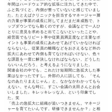
年間はハードウェア的な拡張に注力してきた中で、
ふと気づくと、内側が整っていないと感じていまし
た。たとえばクリニックを担当するマネージャー層
の力量が事業の成長に対してまだまだ未成熟で、ト
ップダウンでなら動くのですが、会議などで一人ひ
とりに意見を求めると出てこないといったことや、
経営面でもリピート率や従業員満足度など主要なポ
イントも事業の成長にあわせてあげていかなければ
ならないし、従業員の離職などをおさえるなど外の
拡大にあわせて内側も育てなければいけない、色々
な課題を一度に解決しなければならない、どうした
らいいんだろう、と考えるようになりました。
関連会社の中でも、これだけ短期間に急拡大した事
業はなかったですし。外部の人に話しても、「そん
なのあたりまえじゃん」と、なかなかわかってもら
えない。そんな時に、すごい会議の太田さんとお会
いしました。キレッキレッな人、という印象でし
た。笑
「売上の急拡大に組織が追いつきません。マネージ
ャーを育てたいんです。研修できませんか？」と相