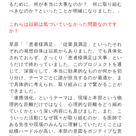
るために、何が本当に大事なのか？ 何に取り組む
べきなのか？といったことが明確になりました。」
これらは以前は気づいていなかった問題なのです
か？
草原「「患者様満足」「従業員満足」といったそれ
ぞれの発想自体は以前からありました。でも具体化
されておらず、ざっくり「患者様満足は大事」とい
うだけで終わっていました。このプロジェクトを通
じて、深掘りして、本当に効果的なものが何かを切
り分け、テーマごとに誰が担当するのが最適か、ま
で具体的に考えられ、取り組みにまで繋がることが
できました。
「連携強化」というテーマは、現場と本部という物
理的な距離だけではなく、心理的な距離をどう縮め
ていくかという深い内容にも及びました。また、こ
ういった活動になぜ我々が取り組むのか、を医師で
ある先生や現場のみんなに理解していただくことは
結構ハードルが高い。本部の意図をポジティブな意