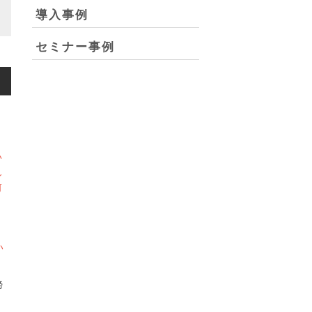
導入事例
セミナー事例
い
ん
何
い
締