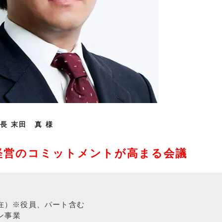
長 末田　真 様
経営のコミットメントが高まる会議
現在）※役員、パート含む
ン事業