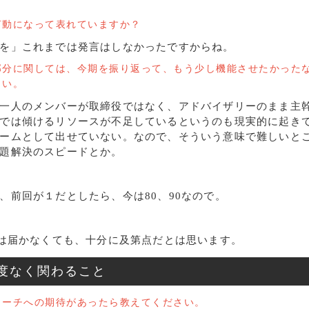
言動になって表れていますか？
を」これまでは発言はしなかったですからね。
部分に関しては、今期を振り返って、もう少し機能させたかった
さい。
一人のメンバーが取締役ではなく、アドバイザリーのまま主
では傾けるリソースが不足しているというのも現実的に起き
ームとして出せていない。なので、そういう意味で難しいと
題解決のスピードとか。
、前回が１だとしたら、今は80、90なので。
には届かなくても、十分に及第点だとは思います。
度なく関わること
コーチへの期待があったら教えてください。