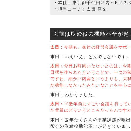
・本社：東京都千代田区内幸町2-2-
・担当コーチ：太田 智文
以前は取締役の機能不全が起
太田：
今期も、御社の経営会議をサポ
末田：いえいえ、とんでもないです。
太田：
今日お時間いただいたのは、今
目標を作られたということで、一つの
ですね。細かい内容というよりも、大
が機能しなかったみたいなことを中心
末田：わかりました。
太田：
10数年前にすごい会議を行って
た背景はどういうところだったんです
末田：去年たくさんの事業課題が噴出
役会の取締役機能不全が起きていまし