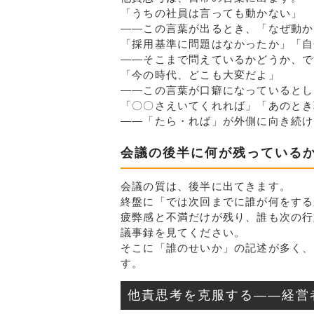
「うちの社員は言っても動かない」
——この言葉が出るとき、「なぜ動か
「採用基準に問題はなかったか」「自
——そこまで問えているかどうか、で
「今の時代、どこも大変だよ」
——この言葉が口癖になっているとし
「〇〇さえいてくれれば」「あのとき
——「たら・れば」が外側に向き続け
会議の後半に何が残っている
会議の質は、後半に出てきます。
終盤に「では次回までに誰が何をする
疲弊感と不満だけが残り、誰も次の行
議事録を見てください。
そこに「誰のせいか」の記述が多く、
す。
他責思考を克服する——経営